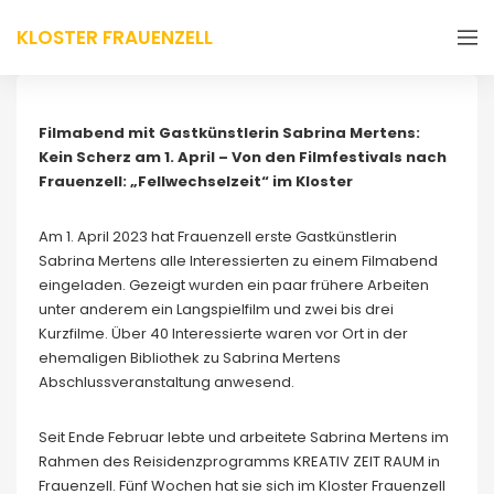
KLOSTER FRAUENZELL
Filmabend mit Gastkünstlerin Sabrina Mertens:
Kein Scherz am 1. April – Von den Filmfestivals nach
Frauenzell: „Fellwechselzeit“ im Kloster
Am 1. April 2023 hat Frauenzell erste Gastkünstlerin
Sabrina Mertens alle Interessierten zu einem Filmabend
eingeladen. Gezeigt wurden ein paar frühere Arbeiten
unter anderem ein Langspielfilm und zwei bis drei
Kurzfilme. Über 40 Interessierte waren vor Ort in der
ehemaligen Bibliothek zu Sabrina Mertens
Abschlussveranstaltung anwesend.
Seit Ende Februar lebte und arbeitete Sabrina Mertens im
Rahmen des Reisidenzprogramms KREATIV ZEIT RAUM in
Frauenzell. Fünf Wochen hat sie sich im Kloster Frauenzell